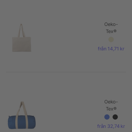
Oeko-
Tex®
cotton
(180 gsm)
från 14,71 kr
shopping
bag Novi
Oeko-
Tex®
cotton
(180 gsm)
från 32,74 kr
duffle bag