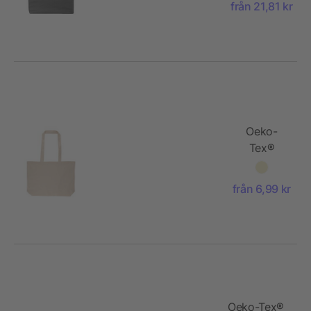
från 21,81 kr
shopping
bag Malina
Oeko-
Tex®
cotton
(140 gsm)
från 6,99 kr
shopping
bag Isak
Oeko-Tex®