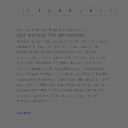
1
2
3
4
5
6
7
Kassar med din logotyp: speciella
profilprodukter från allbranded.se
Kassar hänger med oss på kontoret, till universitetet,
skolan och dagis eller på semestern, och gör det
möjligt att enkelt transportera pennor, plånbok,
mobiltelefon, kläder, smink- och skönhetsprodukter
och andra småsaker. På allbranded.se hittar du ett
stort sortiment av funktionella kassar i hög kvalitet
med elegant design för daglig användning. Välj mellan
olika sorters kassar och påsar som alla passar utmärkt
som reklamartiklar och drar till sig andras blickar. Dra
nytta av det faktum att denna profilprodukt används
dagligen och tryck din företagslogotyp eller ditt
märkesclaim på den.
Läs mer