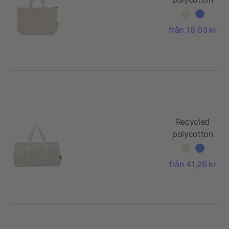
(330 gsm)
tote bag
från 18,03 kr
Malina
Recycled
polycotton
(330 gsm)
duffle bag
från 41,26 kr
Tian