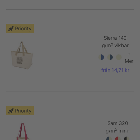
Priority
Sierra 140
g/m² vikbar
tygväska av
+
GRS-
Mer
återvunnen
från 14,71 kr
bomull, 7 l
Priority
Sam 320
g/m² mini-
tygväska