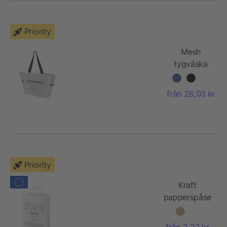
Priority
Mesh
tygväska
GRS-
återvunnen
från 28,03 kr
GRS, 23 l
Priority
Kraft
papperspåse
80–90 g/m2
med platta
från 2,22 kr