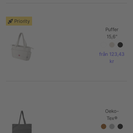
Priority
Puffer
15,6"
laptoptote
av
från 123,43
återvunnen
kr
GRS, 18 l
Oeko-
Tex®
cotton
(180 gsm)