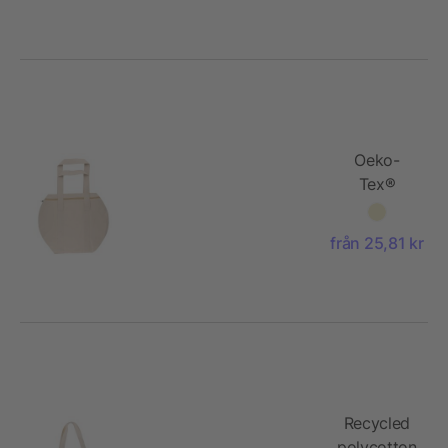
Rami
Oeko-
Tex®
cotton
(180 gsm)
från 25,81 kr
duffle bag
Elora
Recycled
polycotton