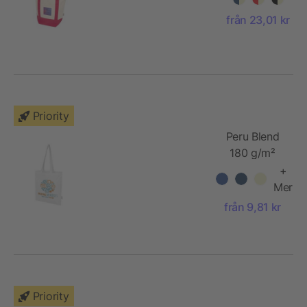
av GRS-
från 23,01 kr
återvunnen
bomull
Priority
Peru Blend
180 g/m²
tygväska av
+
GRS-
Mer
certifierad
från 9,81 kr
återvunnen
bomull, 7 l
Priority