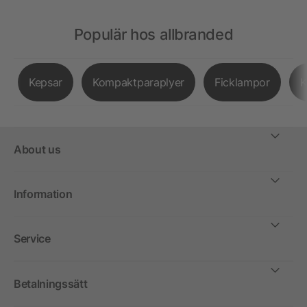
Populär hos allbranded
Kepsar
Kompaktparaplyer
Ficklampor
K
About us
Information
Service
Betalningssätt