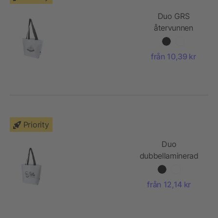
Duo GRS
återvunnen
dubbellaminerad
tygväska, 18 l
från 10,39 kr
Priority
Duo
dubbellaminerad
överdimensionerad
tygväska av
från 12,14 kr
återvunnen GRS,
30 l