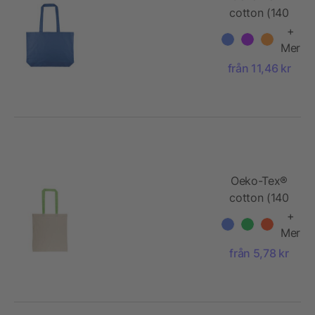
cotton (140
gsm)
+
shopping
Mer
bag Tarin
från 11,46 kr
Oeko-Tex®
cotton (140
gsm)
+
shopping
Mer
bag Maris
från 5,78 kr