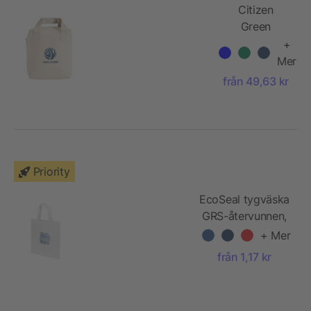
Citizen
Green
Lunchy
+
lunchväska i
Mer
ekologisk
från 49,63 kr
bomull
Priority
EcoSeal tygväska
GRS-återvunnen,
3 l
+ Mer
från 1,17 kr