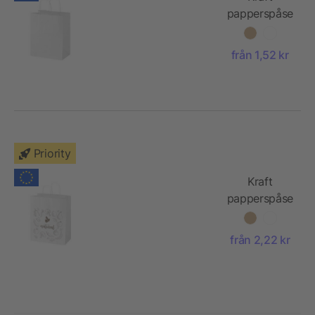
papperspåse
80–90 g/m2
med
från 1,52 kr
tvinnade
handtag– 25
x 15 x 32 cm
Priority
Kraft
papperspåse
80–90 g/m2
med
från 2,22 kr
tvinnade
handtag –
32 x 17 x 39
cm