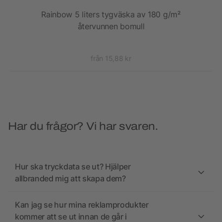
a
Rainbow 5 liters tygväska av 180 g/m²
S
återvunnen bomull
från 15,88 kr
Har du frågor? Vi har svaren.
Hur ska tryckdata se ut? Hjälper
allbranded mig att skapa dem?
Kan jag se hur mina reklamprodukter
kommer att se ut innan de går i