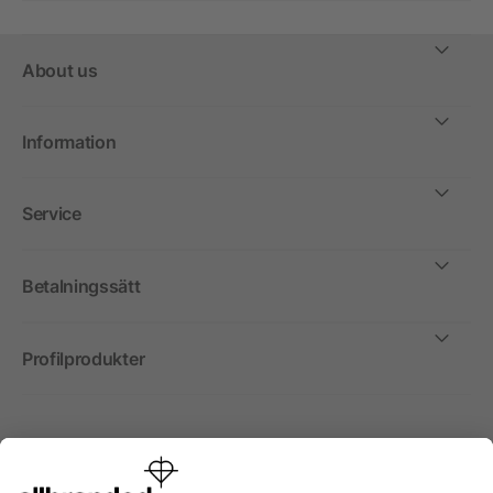
About us
Information
Service
Betalningssätt
Profilprodukter
Internationellt