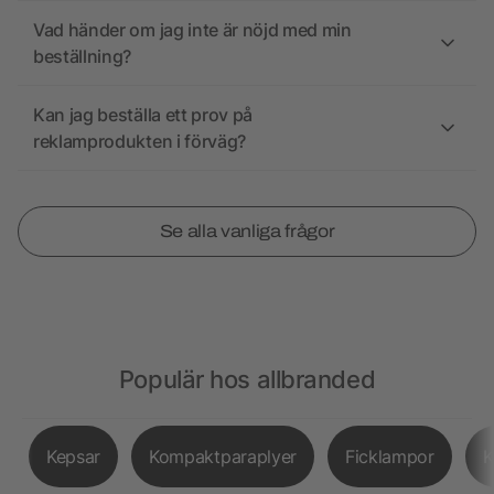
Vad händer om jag inte är nöjd med min
beställning?
Kan jag beställa ett prov på
reklamprodukten i förväg?
Se alla vanliga frågor
Populär hos allbranded
Kepsar
Kompaktparaplyer
Ficklampor
K