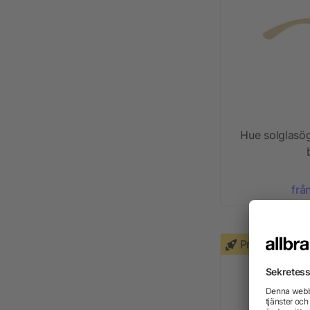
Hue solglasö
frå
Priority