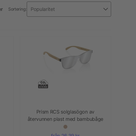
er
Sortering:
Prism RCS solglasögon av
återvunnen plast med bambubåge
från 26,39 kr