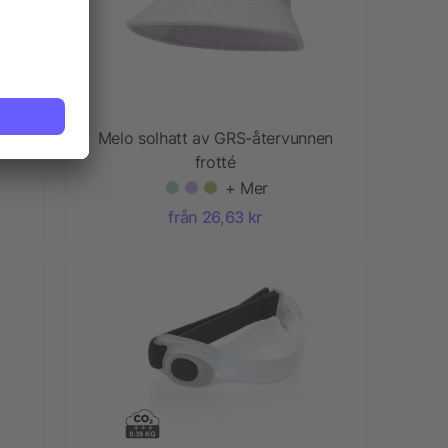
Melo solhatt av GRS-återvunnen
frotté
+ Mer
från 26,63 kr