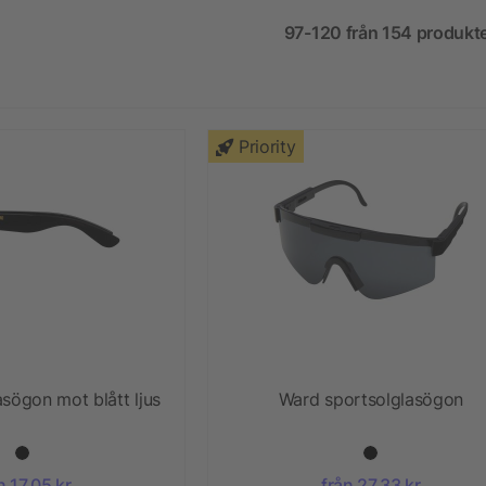
97-120 från 154 produkt
Priority
sögon mot blått ljus
Ward sportsolglasögon
n 17,05 kr
från 27,33 kr