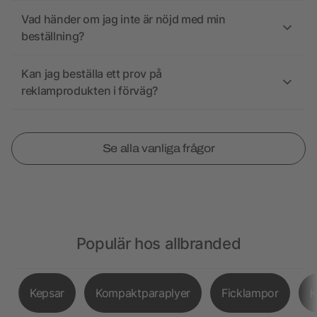
Vad händer om jag inte är nöjd med min
beställning?
Kan jag beställa ett prov på
reklamprodukten i förväg?
Se alla vanliga frågor
Populär hos allbranded
Kepsar
Kompaktparaplyer
Ficklampor
K