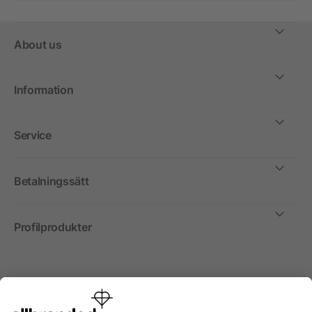
About us
Information
Service
Betalningssätt
Profilprodukter
Internationellt