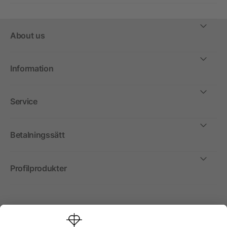
About us
Information
Service
Betalningssätt
Profilprodukter
Internationellt