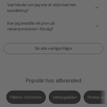
Vad händer om jag inte är nöjd med min
beställning?
Kan jag beställa ett prov på
reklamprodukten i förväg?
Se alla vanliga frågor
Populär hos allbranded
Fällkniv Victorinox
Verktygslådor
Fitness ar