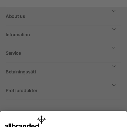
About us
Information
Service
Betalningssätt
Profilprodukter
Internationellt