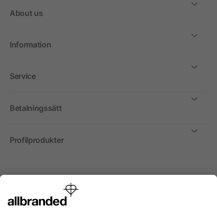
About us
Information
Service
Betalningssätt
Profilprodukter
Internationellt