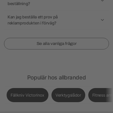
beställning?
Kan jag beställa ett prov på
reklamprodukten i förväg?
Se alla vanliga frågor
Populär hos allbranded
Fällkniv Victorinox
Verktygslådor
Fitness ar