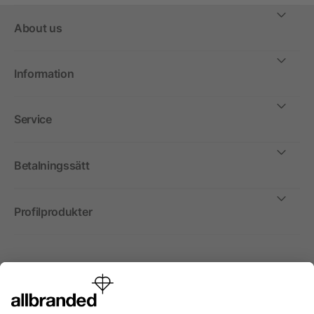
About us
Information
Service
Betalningssätt
Profilprodukter
Internationellt