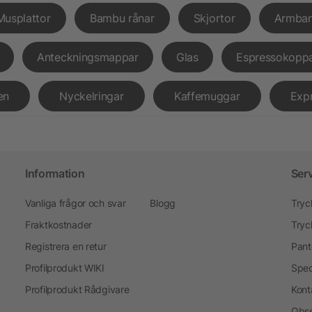
Musplattor
Bambu rånar
Skjortor
Armba
Anteckningsmappar
Glas
Espressokopp
en
Nyckelringar
Kaffemuggar
Exp
Information
Ser
Vanliga frågor och svar
Blogg
Tryc
Fraktkostnader
Tryc
Registrera en retur
Pant
Profilprodukt WIKI
Spec
Profilprodukt Rådgivare
Kont
Obse