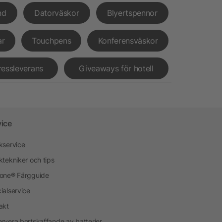
nd
Datorväskor
Blyertspennor
ar
Touchpens
Konferensväskor
ressleverans
Giveaways för hotell
vice
kservice
ktekniker och tips
one® Färgguide
ialservice
akt
rvera bortskaffande av batterier