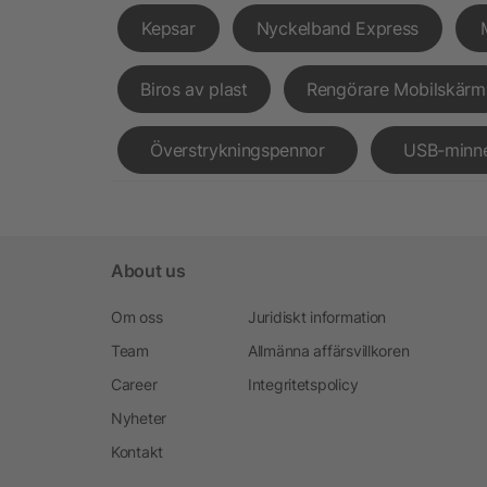
Kepsar
Nyckelband Express
Biros av plast
Rengörare Mobilskärm
Överstrykningspennor
USB-minn
About us
Om oss
Juridiskt information
Team
Allmänna affärsvillkoren
Career
Integritetspolicy
Nyheter
Kontakt