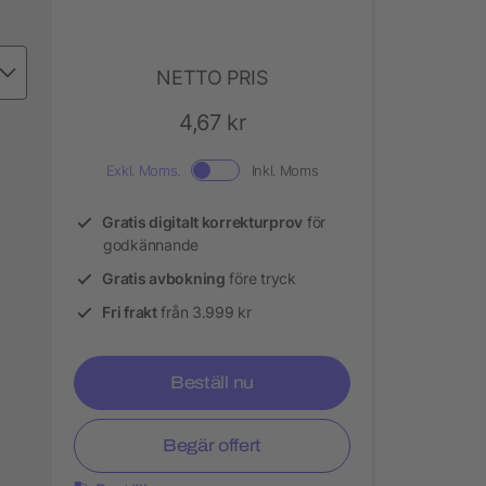
NETTO PRIS
4,67 kr
Exkl. Moms.
Inkl. Moms
Gratis digitalt korrekturprov
för
godkännande
Gratis avbokning
före tryck
Fri frakt
från 3.999 kr
Beställ nu
Begär offert