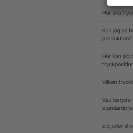
Hur ska tryc
Kan jag se h
produktion?
Hur kan jag b
tryckpositio
Vilken tryck
Vad betyder 
standardpro
Erbjuder all