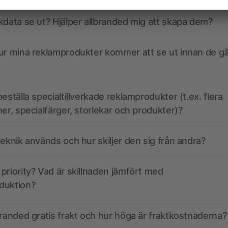
kdata se ut? Hjälper allbranded mig att skapa dem?
ur mina reklamprodukter kommer att se ut innan de går
eställa specialtillverkade reklamprodukter (t.ex. flera
ner, specialfärger, storlekar och produkter)?
teknik används och hur skiljer den sig från andra?
priority? Vad är skillnaden jämfört med
duktion?
branded gratis frakt och hur höga är fraktkostnaderna?