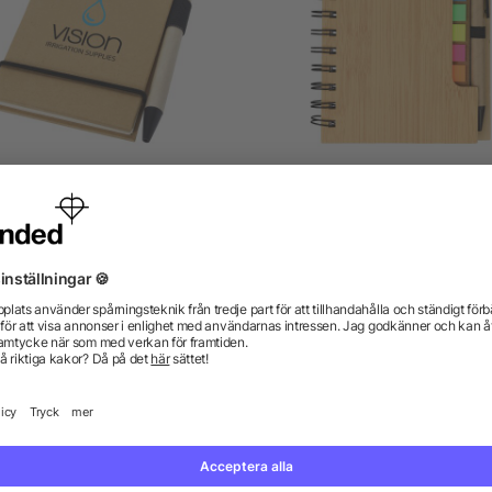
use anteckningsbok med
Wire bound notebook wi
kulspetspenna
ballpen Niall
4.7/5
(3)
från 6,07 kr
från 10,88 kr
gor? Vi har svaren.