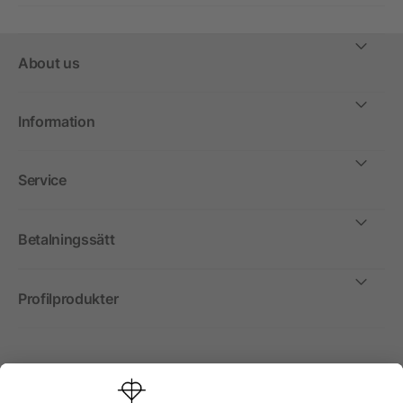
About us
Information
Service
Betalningssätt
Profilprodukter
Internationellt