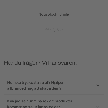
Notisblock 'Smile'
Z
från 3,15 kr
Har du frågor? Vi har svaren.
Hur ska tryckdata se ut? Hjälper
allbranded mig att skapa dem?
Kan jag se hur mina reklamprodukter
kommer att se ut innan de går i