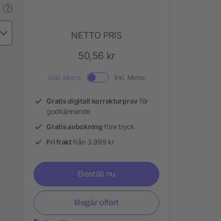
?
NETTO PRIS
50,56 kr
Exkl. Moms.
Inkl. Moms
Gratis digitalt korrekturprov
för
godkännande
Gratis avbokning
före tryck
Fri frakt
från 3.999 kr
Beställ nu
Begär offert