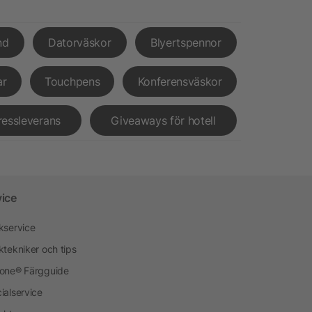
nd
Datorväskor
Blyertspennor
ar
Touchpens
Konferensväskor
ressleverans
Giveaways för hotell
vice
kservice
ktekniker och tips
one® Färgguide
ialservice