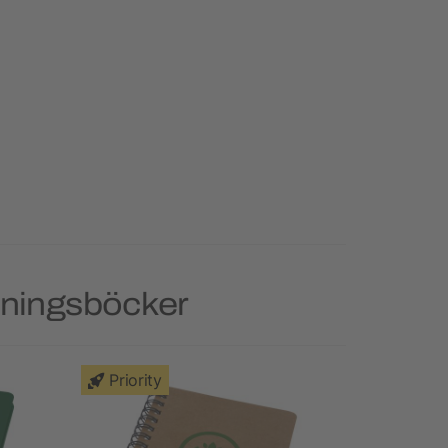
kningsböcker
Priority