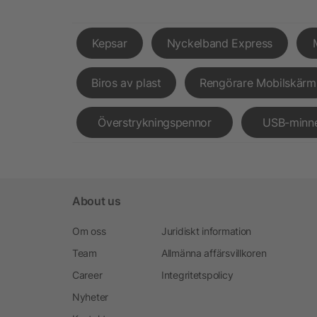
Kepsar
Nyckelband Express
Biros av plast
Rengörare Mobilskärm
Överstrykningspennor
USB-minn
About us
Om oss
Juridiskt information
Team
Allmänna affärsvillkoren
Career
Integritetspolicy
Nyheter