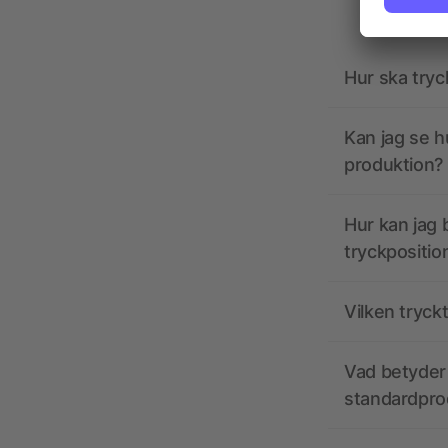
Hur ska tryc
Kan jag se h
produktion?
Hur kan jag b
tryckpositio
Vilken tryck
Vad betyder 
standardpro