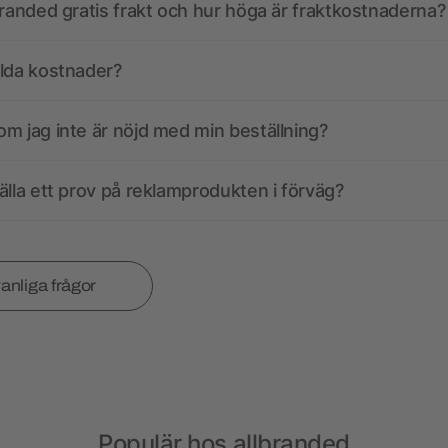
branded gratis frakt och hur höga är fraktkostnaderna?
olda kostnader?
m jag inte är nöjd med min beställning?
älla ett prov på reklamprodukten i förväg?
vanliga frågor
Populär hos allbranded