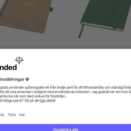
bble A5 tråd-o återvunnen
Classic office anteckning
rtong anteckningsbok med
mineralpapper
5/5
(1)
från 12,73 kr
från 21,72 kr
gor? Vi har svaren.