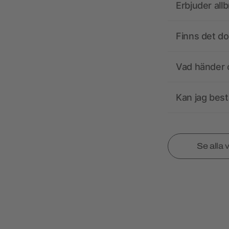
Erbjuder all
Finns det d
Vad händer o
Kan jag best
Se alla 