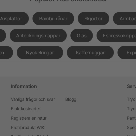
Musplattor
Bambu rånar
Skjortor
Armba
Anteckningsmappar
Glas
Espressokopp
en
Nyckelringar
Kaffemuggar
Exp
Information
Ser
Vanliga frågor och svar
Blogg
Tryc
Fraktkostnader
Tryc
Registrera en retur
Pant
Profilprodukt WIKI
Spec