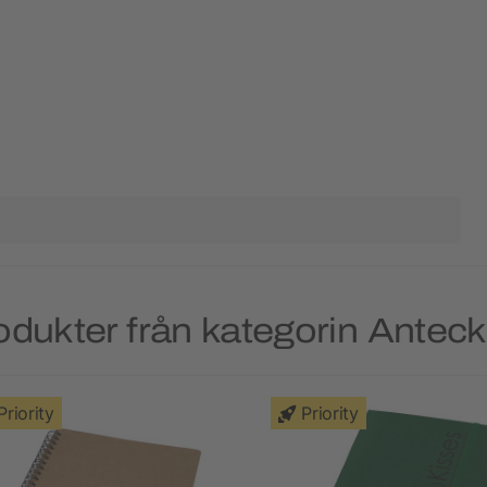
odukter från kategorin Antec
Priority
Priority