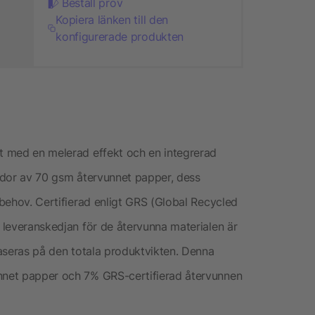
Beställ prov
Kopiera länken till den
konfigurerade produkten
lt med en melerad effekt och en integrerad
sidor av 70 gsm återvunnet papper, dess
sbehov. Certifierad enligt GRS (Global Recycled
a leveranskedjan för de återvunna materialen är
 baseras på den totala produktvikten. Denna
unnet papper och 7% GRS-certifierad återvunnen