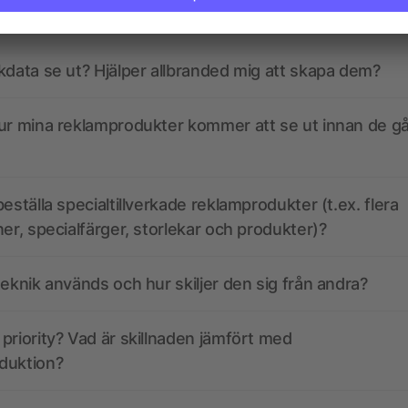
kdata se ut? Hjälper allbranded mig att skapa dem?
ur mina reklamprodukter kommer att se ut innan de går
eställa specialtillverkade reklamprodukter (t.ex. flera
ner, specialfärger, storlekar och produkter)?
teknik används och hur skiljer den sig från andra?
priority? Vad är skillnaden jämfört med
duktion?