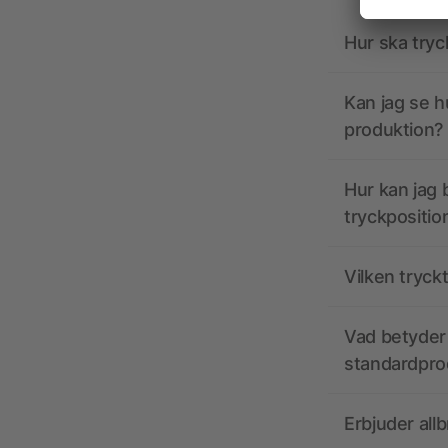
Hur ska tryc
Kan jag se h
produktion?
Hur kan jag b
tryckpositio
Vilken tryck
Vad betyder 
standardpro
Erbjuder all