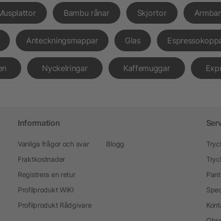
Musplattor
Bambu rånar
Skjortor
Armba
Anteckningsmappar
Glas
Espressokopp
en
Nyckelringar
Kaffemuggar
Exp
Information
Ser
Vanliga frågor och svar
Blogg
Tryc
Fraktkostnader
Tryc
Registrera en retur
Pant
Profilprodukt WIKI
Spec
Profilprodukt Rådgivare
Kont
Obse