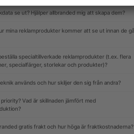
kdata se ut? Hjälper allbranded mig att skapa dem?
ur mina reklamprodukter kommer att se ut innan de går
eställa specialtillverkade reklamprodukter (t.ex. flera
ner, specialfärger, storlekar och produkter)?
teknik används och hur skiljer den sig från andra?
priority? Vad är skillnaden jämfört med
duktion?
branded gratis frakt och hur höga är fraktkostnaderna?