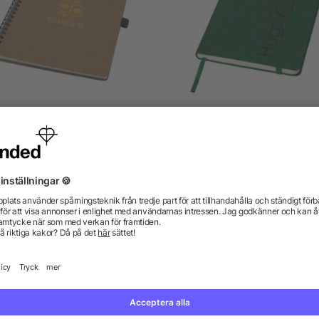
bble A5 tråd-o återvunnen
Classic office anteckning
rtong anteckningsbok med
mineralpapper
5/5
(1)
från 12,73 kr
från 21,72 kr
gor? Vi har svaren.