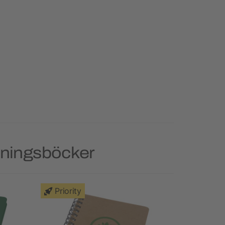
kningsböcker
Priority