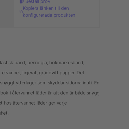
Beställ prov
Kopiera länken till den
konfigurerade produkten
elastisk band, pennögla, bokmärkesband,
rvunnet, linjerat, gräddvitt papper. Det
 snyggt ytterlager som skyddar sidorna inuti. En
bok i återvunnet läder är att den är både snygg
t hos återvunnet läder ger varje
het.