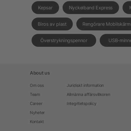
Kepsar
Nyckelband Express
Biros av plast
Rengörare Mobilskärm
Överstrykningspennor
USB-minn
About us
Om oss
Juridiskt information
Team
Allmänna affärsvillkoren
Career
Integritetspolicy
Nyheter
Kontakt