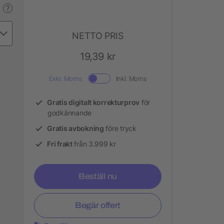
?
NETTO PRIS
19,39 kr
Exkl. Moms.
Inkl. Moms
Gratis digitalt korrekturprov
för
godkännande
Gratis avbokning
före tryck
Fri frakt
från 3.999 kr
Beställ nu
Begär offert