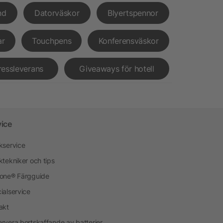
nd
Datorväskor
Blyertspennor
ar
Touchpens
Konferensväskor
ressleverans
Giveaways för hotell
vice
kservice
ktekniker och tips
one® Färgguide
ialservice
akt
rvera bortskaffande av batterier