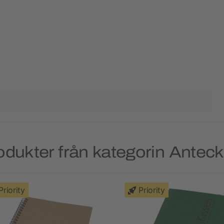
odukter från kategorin Antec
Priority
Priority