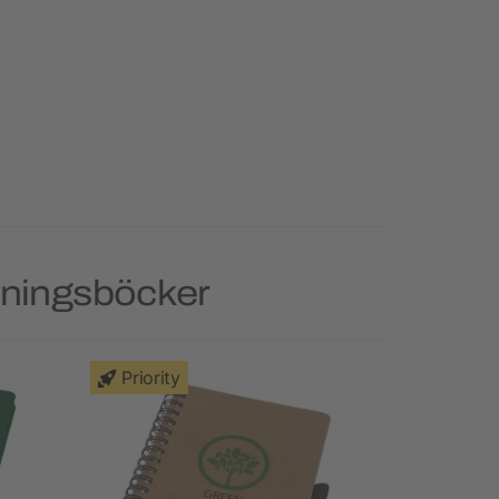
kningsböcker
Priority