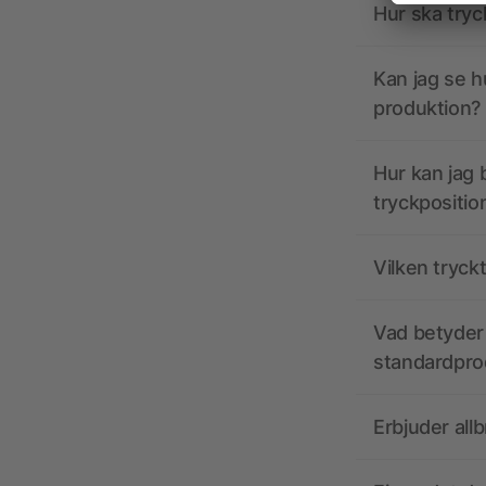
Hur ska tryc
Kan jag se h
produktion?
Hur kan jag b
tryckpositio
Vilken tryck
Vad betyder 
standardpro
Erbjuder all