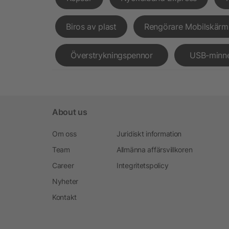
Biros av plast
Rengörare Mobilskärm
Överstrykningspennor
USB-minn
About us
Om oss
Juridiskt information
Team
Allmänna affärsvillkoren
Career
Integritetspolicy
Nyheter
Kontakt