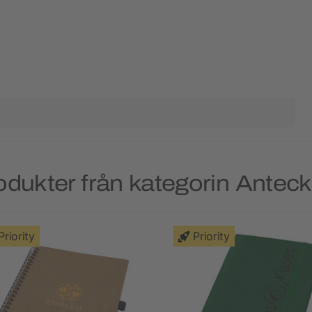
odukter från kategorin Antec
Priority
Priority