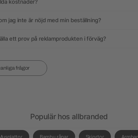
olda kostnader?
m jag inte är nöjd med min beställning?
älla ett prov på reklamprodukten i förväg?
vanliga frågor
Populär hos allbranded
Musplattor
Bambu rånar
Skjortor
Armba