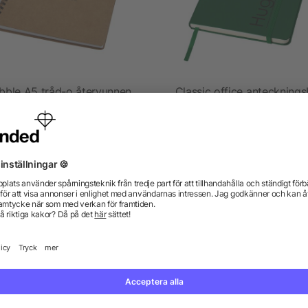
bble A5 tråd-o återvunnen
Classic office anteckning
rtong anteckningsbok med
mineralpapper
5/5
(1)
från 12,73 kr
från 21,72 kr
gor? Vi har svaren.