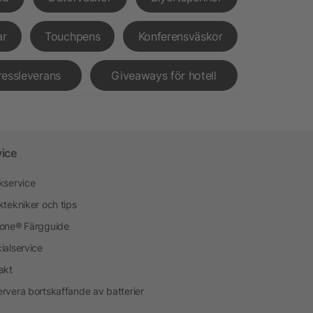
ar
Touchpens
Konferensväskor
ressleverans
Giveaways för hotell
vice
kservice
ktekniker och tips
one® Färgguide
ialservice
akt
rvera bortskaffande av batterier