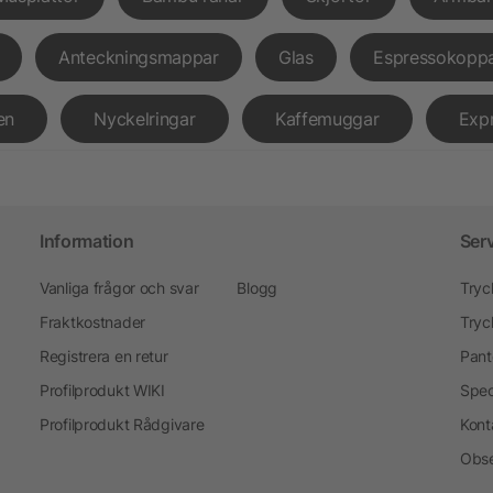
Anteckningsmappar
Glas
Espressokopp
en
Nyckelringar
Kaffemuggar
Exp
Information
Ser
Vanliga frågor och svar
Blogg
Tryc
Fraktkostnader
Tryc
Registrera en retur
Pant
Profilprodukt WIKI
Spec
Profilprodukt Rådgivare
Kont
Obse