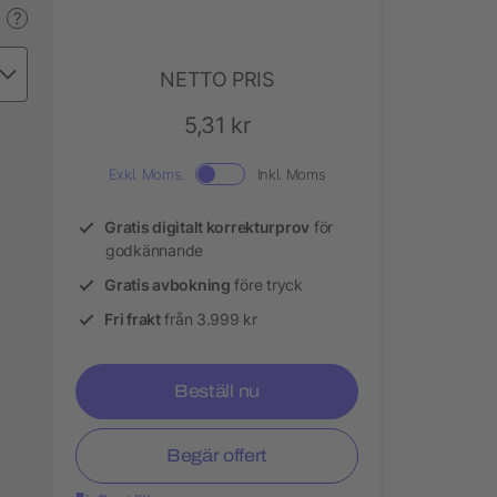
?
NETTO PRIS
5,31 kr
Exkl. Moms.
Inkl. Moms
Gratis digitalt korrekturprov
för
godkännande
Gratis avbokning
före tryck
Fri frakt
från 3.999 kr
Beställ nu
Begär offert