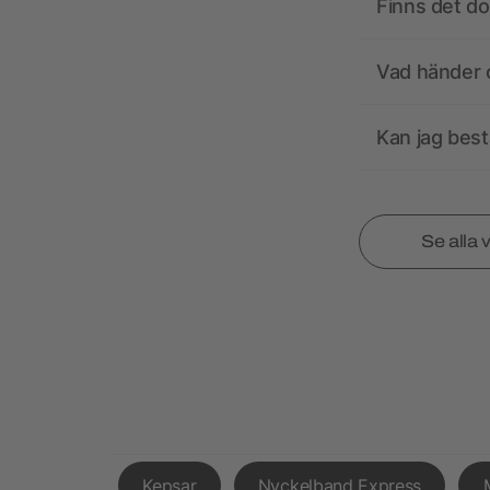
Finns det d
Vad händer o
Kan jag best
Se alla 
Kepsar
Nyckelband Express