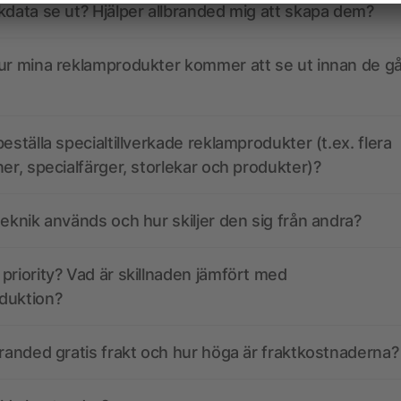
kdata se ut? Hjälper allbranded mig att skapa dem?
ur mina reklamprodukter kommer att se ut innan de går
eställa specialtillverkade reklamprodukter (t.ex. flera
ner, specialfärger, storlekar och produkter)?
teknik används och hur skiljer den sig från andra?
priority? Vad är skillnaden jämfört med
duktion?
branded gratis frakt och hur höga är fraktkostnaderna?