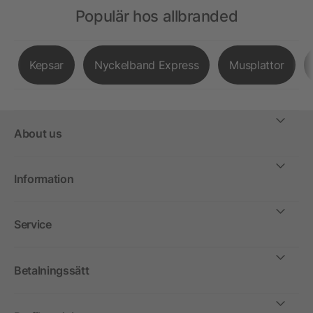
Populär hos allbranded
Kepsar
Nyckelband Express
Musplattor
About us
Information
Service
Betalningssätt