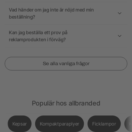
Vad händer om jag inte är nöjd med min
beställning?
Kan jag beställa ett prov på
reklamprodukten i förväg?
Se alla vanliga frågor
Populär hos allbranded
Kepsar
Kompaktparaplyer
Ficklampor
K