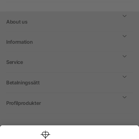
About us
Information
Service
Betalningssätt
Profilprodukter
Internationellt