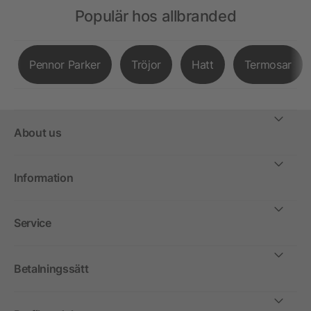
Populär hos allbranded
Pennor Parker
Tröjor
Hatt
Termosar
About us
Information
Service
Betalningssätt