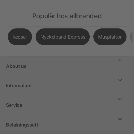
Populär hos allbranded
Kepsar
Nyckelband Express
Musplattor
About us
Information
Service
Betalningssätt