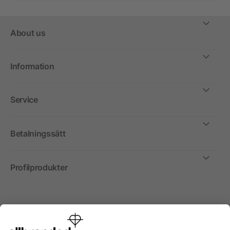
About us
Information
Service
Betalningssätt
Profilprodukter
Internationellt