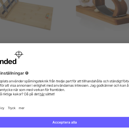
cheg magnetisk ostbricka
AdHoc RoccaAlio vitlöksp
och verktyg i bambu
med skärbräda
från 116,66 kr
från 285,76 kr
gor? Vi har svaren.