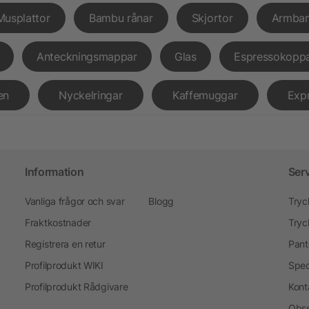
Musplattor
Bambu rånar
Skjortor
Armba
Anteckningsmappar
Glas
Espressokopp
en
Nyckelringar
Kaffemuggar
Exp
Information
Ser
Vanliga frågor och svar
Blogg
Tryc
Fraktkostnader
Tryc
Registrera en retur
Pant
Profilprodukt WIKI
Spec
Profilprodukt Rådgivare
Kont
Obse