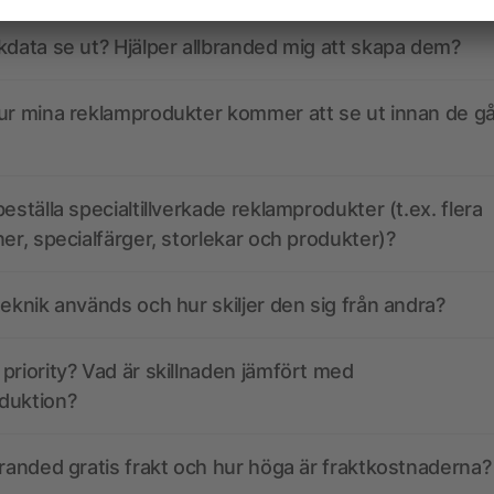
kdata se ut? Hjälper allbranded mig att skapa dem?
ur mina reklamprodukter kommer att se ut innan de går
eställa specialtillverkade reklamprodukter (t.ex. flera
ner, specialfärger, storlekar och produkter)?
teknik används och hur skiljer den sig från andra?
priority? Vad är skillnaden jämfört med
duktion?
branded gratis frakt och hur höga är fraktkostnaderna?