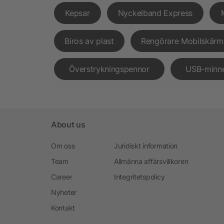
Kepsar
Nyckelband Express
Biros av plast
Rengörare Mobilskärm
Överstrykningspennor
USB-minn
About us
Om oss
Juridiskt information
Team
Allmänna affärsvillkoren
Career
Integritetspolicy
Nyheter
Kontakt