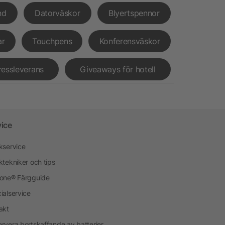
nd
Datorväskor
Blyertspennor
ar
Touchpens
Konferensväskor
ressleverans
Giveaways för hotell
vice
kservice
ktekniker och tips
one® Färgguide
ialservice
akt
rvera bortskaffande av batterier