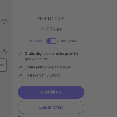
NETTO PRIS
?
217,79 kr
Exkl. Moms.
Inkl. Moms
?
Gratis digitalt korrekturprov
för
godkännande
Gratis avbokning
före tryck
Fri frakt
från 3.999 kr
Beställ nu
Begär offert