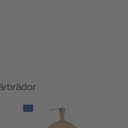
ärbrädor
Ny