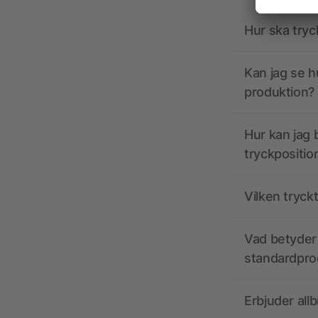
Hur ska tryc
Kan jag se h
produktion?
Hur kan jag b
tryckpositio
Vilken tryck
Vad betyder 
standardpro
Erbjuder all