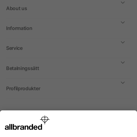
About us
Information
Service
Betalningssätt
Profilprodukter
Internationellt