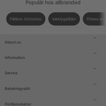
Populär hos allbranded
Fällkniv Victorinox
Verktygslådor
Fitness ar
About us
Information
Service
Betalningssätt
Profilprodukter