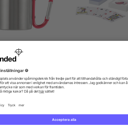
semugg i rostfritt stål med
Ace set med spelkort
dubbla väggar (185 ml)
från 16,87 kr
från 5,49 kr
gor? Vi har svaren.