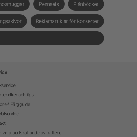
mosmuggar
Pennsets
Plånböcker
ingsskivor
Reklamartiklar för konserter
vice
kservice
ktekniker och tips
one® Färgguide
ialservice
akt
rvera bortskaffande av batterier