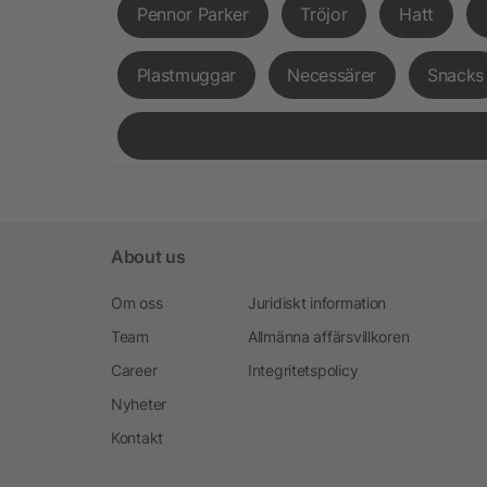
Pennor Parker
Tröjor
Hatt
Plastmuggar
Necessärer
Snacks
About us
Om oss
Juridiskt information
Team
Allmänna affärsvillkoren
Career
Integritetspolicy
Nyheter
Kontakt