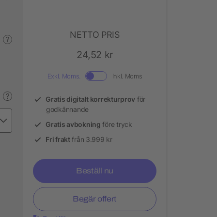
NETTO PRIS
?
24,52 kr
Exkl. Moms.
Inkl. Moms
?
Gratis digitalt korrekturprov
för
godkännande
Gratis avbokning
före tryck
Fri frakt
från 3.999 kr
Beställ nu
Begär offert