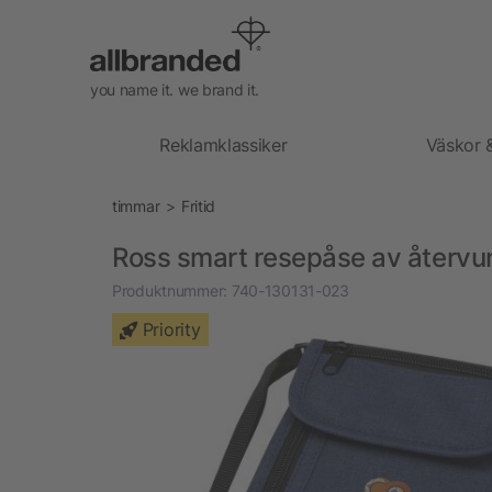
you name it. we brand it.
Reklamklassiker
Väskor 
timmar
Fritid
Ross smart resepåse av återv
Produktnummer:
740-130131-023
Priority