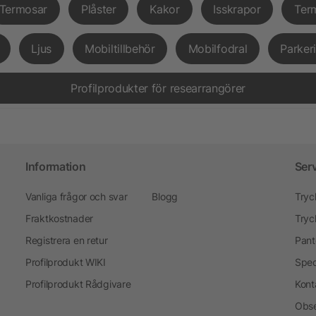
Termosar
Plåster
Kakor
Isskrapor
Ter
Ljus
Mobiltillbehör
Mobilfodral
Parker
Profilprodukter för researrangörer
Information
Ser
Vanliga frågor och svar
Blogg
Tryc
Fraktkostnader
Tryc
Registrera en retur
Pant
Profilprodukt WIKI
Spec
Profilprodukt Rådgivare
Kont
Obse