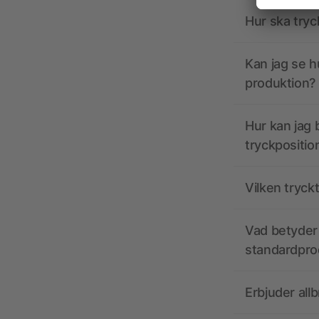
Hur ska tryc
Kan jag se h
produktion?
Hur kan jag b
tryckpositio
Vilken tryck
Vad betyder 
standardpro
Erbjuder all