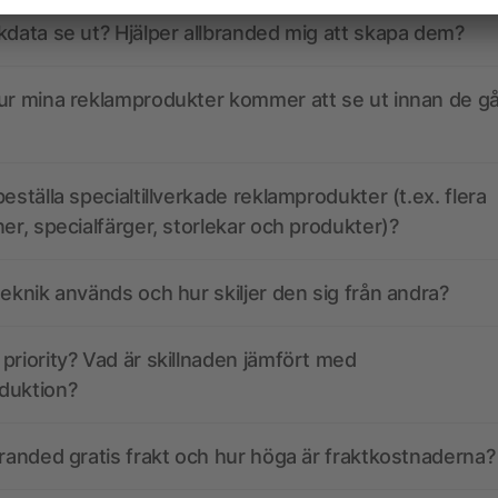
kdata se ut? Hjälper allbranded mig att skapa dem?
ur mina reklamprodukter kommer att se ut innan de går
eställa specialtillverkade reklamprodukter (t.ex. flera
ner, specialfärger, storlekar och produkter)?
teknik används och hur skiljer den sig från andra?
priority? Vad är skillnaden jämfört med
duktion?
branded gratis frakt och hur höga är fraktkostnaderna?