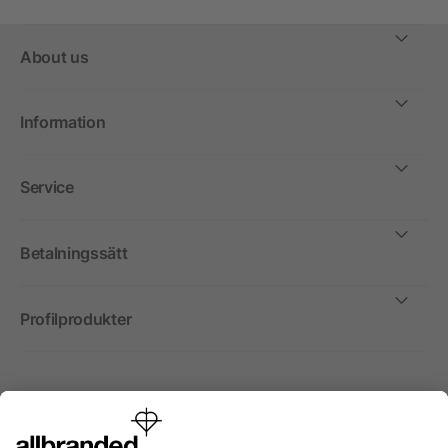
About us
Information
Service
Betalningssätt
Profilprodukter
Internationellt