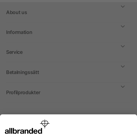
About us
Information
Service
Betalningssätt
Profilprodukter
Internationellt