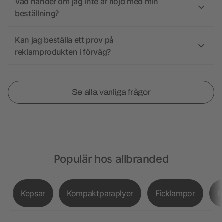
Vad händer om jag inte är nöjd med min
beställning?
Kan jag beställa ett prov på
reklamprodukten i förväg?
Se alla vanliga frågor
Populär hos allbranded
Kepsar
Kompaktparaplyer
Ficklampor
K