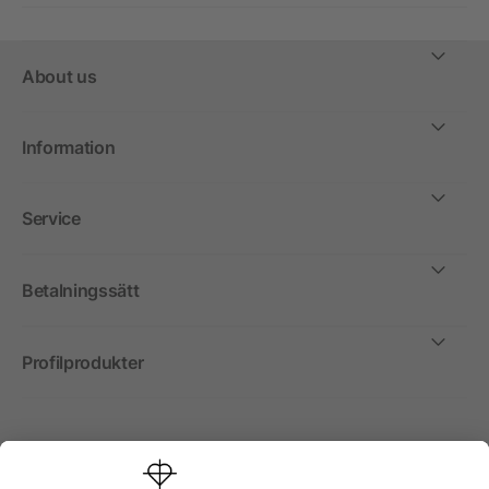
About us
Information
Service
Betalningssätt
Profilprodukter
Internationellt