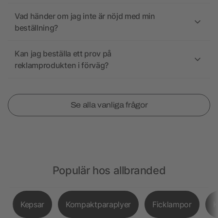
Vad händer om jag inte är nöjd med min
beställning?
Kan jag beställa ett prov på
reklamprodukten i förväg?
Se alla vanliga frågor
Populär hos allbranded
Kepsar
Kompaktparaplyer
Ficklampor
K