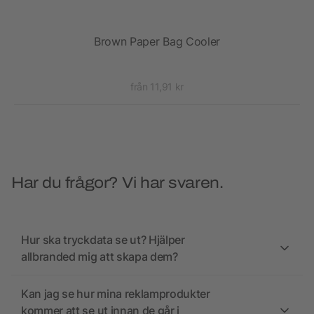
nen
Brown Paper Bag Cooler
S
från 11,91 kr
Har du frågor? Vi har svaren.
Hur ska tryckdata se ut? Hjälper
allbranded mig att skapa dem?
Kan jag se hur mina reklamprodukter
kommer att se ut innan de går i