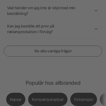
Vad händer om jag inte är nöjd med min
beställning?
Kan jag beställa ett prov på
reklamprodukten i förväg?
Se alla vanliga frågor
Populär hos allbranded
Kepsar
Kompaktparaplyer
Ficklampor
K