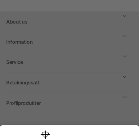
About us
Information
Service
Betalningssätt
Profilprodukter
Internationellt