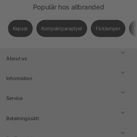
Populär hos allbranded
Kepsar
Kompaktparaplyer
Ficklampor
K
About us
Information
Service
Betalningssätt