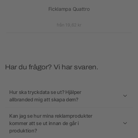
mpa
Ficklampa Quattro
Fl
från 19,62 kr
Har du frågor? Vi har svaren.
Hur ska tryckdata se ut? Hjälper
allbranded mig att skapa dem?
Kan jag se hur mina reklamprodukter
kommer att se ut innan de går i
produktion?