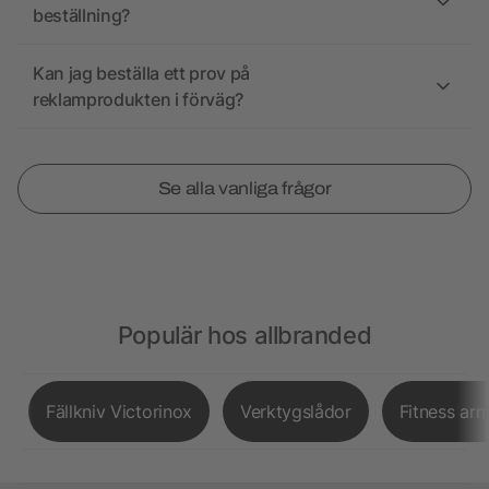
beställning?
Kan jag beställa ett prov på
reklamprodukten i förväg?
Se alla vanliga frågor
Populär hos allbranded
Fällkniv Victorinox
Verktygslådor
Fitness ar