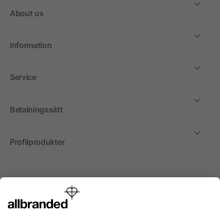
About us
Information
Service
Betalningssätt
Profilprodukter
Internationellt