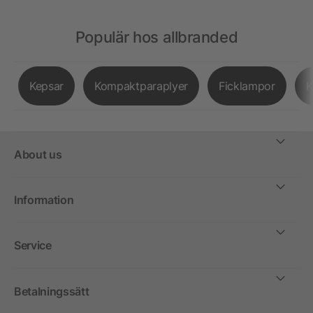
Populär hos allbranded
Kepsar
Kompaktparaplyer
Ficklampor
K
About us
Information
Service
Betalningssätt