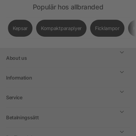
Populär hos allbranded
Kepsar
Kompaktparaplyer
Ficklampor
K
About us
Information
Service
Betalningssätt