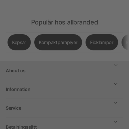
Populär hos allbranded
Kepsar
Kompaktparaplyer
Ficklampor
K
About us
Information
Service
Betalningssätt