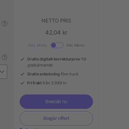
NETTO PRIS
?
42,04 kr
Exkl. Moms.
Inkl. Moms
?
Gratis digitalt korrekturprov
för
godkännande
Gratis avbokning
före tryck
Fri frakt
från 3.999 kr
Beställ nu
Begär offert