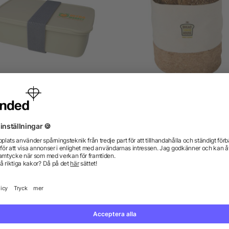
Dovi 800 ml lunchlåda
Toma brödkorg
från 29,08 kr
från 14,13 kr
gor? Vi har svaren.