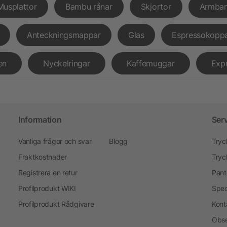
Musplattor
Bambu rånar
Skjortor
Armba
Anteckningsmappar
Glas
Espressokopp
en
Nyckelringar
Kaffemuggar
Exp
Information
Ser
Vanliga frågor och svar
Blogg
Tryc
Fraktkostnader
Tryc
Registrera en retur
Pant
Profilprodukt WIKI
Spec
Profilprodukt Rådgivare
Kont
Obse