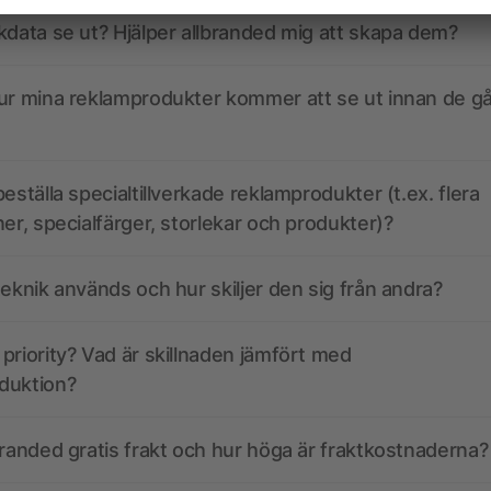
kdata se ut? Hjälper allbranded mig att skapa dem?
ur mina reklamprodukter kommer att se ut innan de går
eställa specialtillverkade reklamprodukter (t.ex. flera
ner, specialfärger, storlekar och produkter)?
teknik används och hur skiljer den sig från andra?
priority? Vad är skillnaden jämfört med
duktion?
branded gratis frakt och hur höga är fraktkostnaderna?