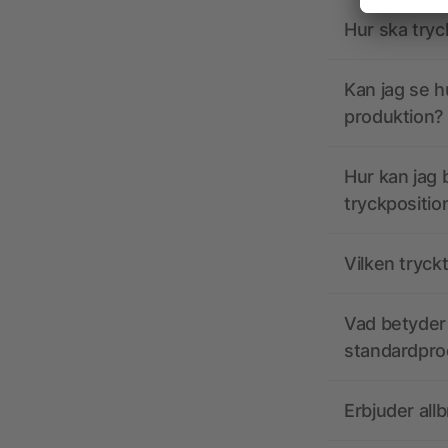
Hur ska tryc
Kan jag se h
produktion?
Hur kan jag b
tryckpositio
Vilken tryck
Vad betyder 
standardpro
Erbjuder all