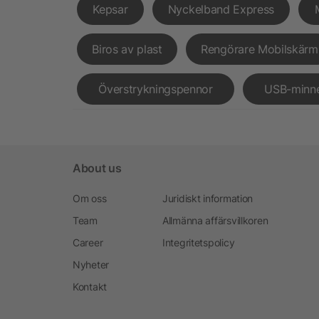
Kepsar
Nyckelband Express
Biros av plast
Rengörare Mobilskärm
Överstrykningspennor
USB-minn
About us
Om oss
Juridiskt information
Team
Allmänna affärsvillkoren
Career
Integritetspolicy
Nyheter
Kontakt