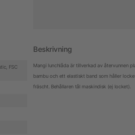
Beskrivning
Mangi lunchlåda är tillverkad av återvunnen p
stic, FSC
bambu och ett elastiskt band som håller locket p
fräscht. Behållaren tål maskindisk (ej locket).