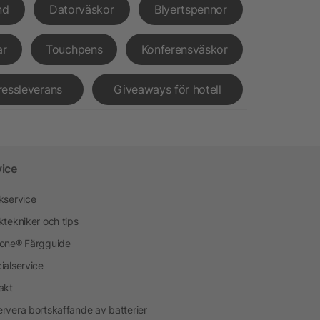
nd
Datorväskor
Blyertspennor
ar
Touchpens
Konferensväskor
ressleverans
Giveaways för hotell
vice
kservice
ktekniker och tips
one® Färgguide
ialservice
akt
rvera bortskaffande av batterier