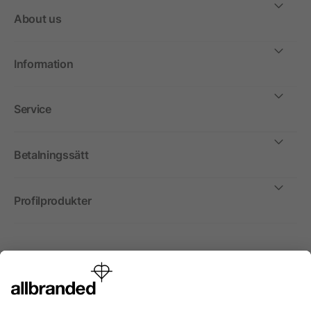
About us
Information
Service
Betalningssätt
Profilprodukter
Internationellt