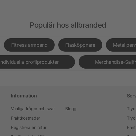
Populär hos allbranded
Fitness armband
Flasköppnare
Metallpen
Individuella profilprodukter
Merchandise-Säljf
Information
Ser
Vanliga frågor och svar
Blogg
Tryc
Fraktkostnader
Tryc
Registrera en retur
Pant