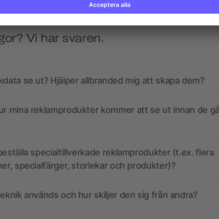
gor? Vi har svaren.
kdata se ut? Hjälper allbranded mig att skapa dem?
ur mina reklamprodukter kommer att se ut innan de går
eställa specialtillverkade reklamprodukter (t.ex. flera
ner, specialfärger, storlekar och produkter)?
teknik används och hur skiljer den sig från andra?