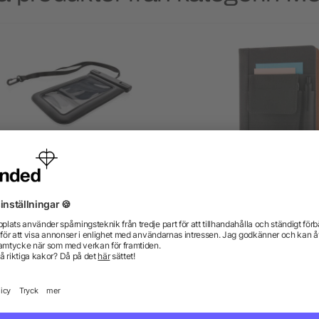
IPX8 vattentätt flytande
Anteckningsbok med
mobilfodral
telefonställ
från 86,88 kr
från 72,40 kr