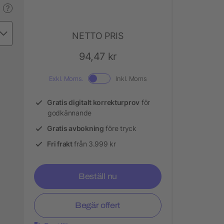
?
NETTO PRIS
94,47 kr
Exkl. Moms.
Inkl. Moms
Gratis digitalt korrekturprov
för
godkännande
Gratis avbokning
före tryck
Fri frakt
från 3.999 kr
Beställ nu
Begär offert