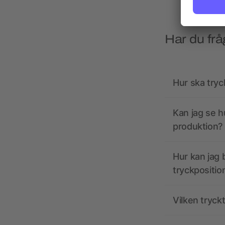
Har du frå
Hur ska tryc
Kan jag se h
produktion?
Hur kan jag b
tryckpositio
Vilken tryck