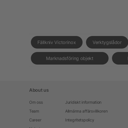
Fällkniv Victorinox
Verktygslådor
Marknadsföring objekt
About us
Om oss
Juridiskt information
Team
Allmänna affärsvillkoren
Career
Integritetspolicy