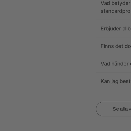
Vad betyder 
standardpro
Erbjuder all
Finns det d
Vad händer o
Kan jag best
Se alla 