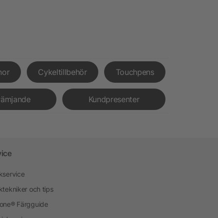
nor
Cykeltillbehör
Touchpens
rämjande
Kundpresenter
vice
kservice
ktekniker och tips
one® Färgguide