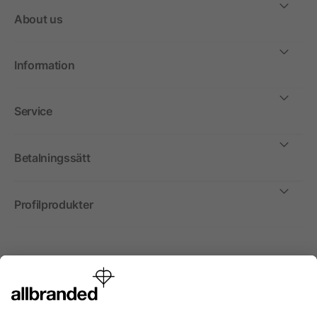
About us
Information
Service
Betalningssätt
Profilprodukter
Internationellt