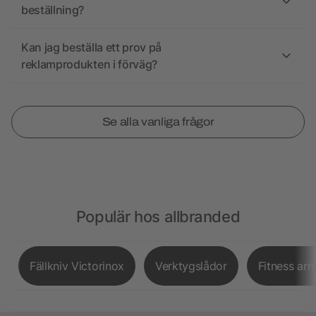
beställning?
Kan jag beställa ett prov på
reklamprodukten i förväg?
Se alla vanliga frågor
Populär hos allbranded
Fällkniv Victorinox
Verktygslådor
Fitness ar