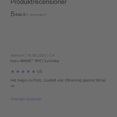
Produktrecensioner
5
från 5
(1 recension)
Anonym | 15.08.2025 | CH
Kazu AWARE™ RPET kylväska
5/5
Het mega viu Platz. Qualität und s’Branding gsehnd tiptop
us.
Översätt recension