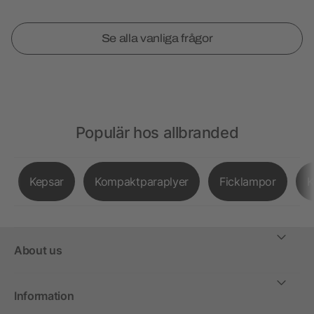
Se alla vanliga frågor
Populär hos allbranded
Kepsar
Kompaktparaplyer
Ficklampor
K
About us
Information