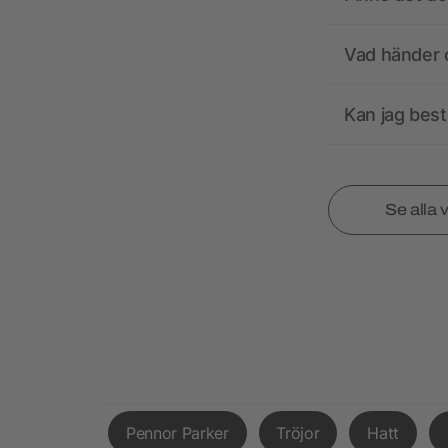
Vad händer o
Kan jag best
Se alla 
Pennor Parker
Tröjor
Hatt