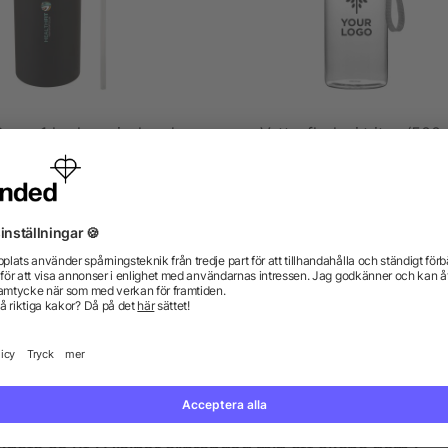
Supra 1 l vakuumisolerad
Vattenflaska i tritan (500 
ortflaska i koppar med två
lock
5/5
(1)
från 163,72 kr
från 13,20 kr
gor? Vi har svaren.