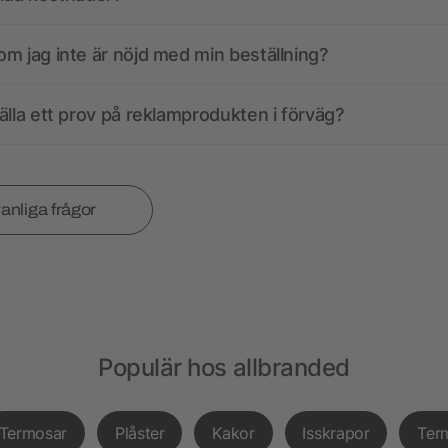
m jag inte är nöjd med min beställning?
älla ett prov på reklamprodukten i förväg?
vanliga frågor
Populär hos allbranded
Termosar
Plåster
Kakor
Isskrapor
Ter