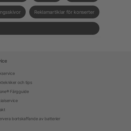
ingsskivor
Reklamartiklar för konserter
vice
kservice
ktekniker och tips
one® Färgguide
ialservice
akt
rvera bortskaffande av batterier