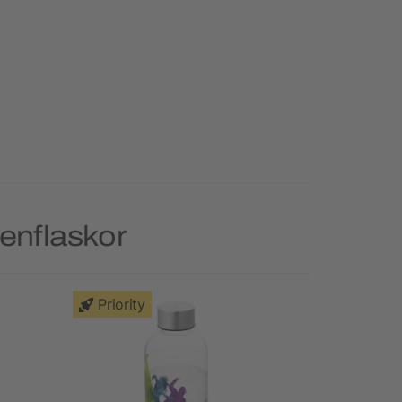
tenflaskor
Priority