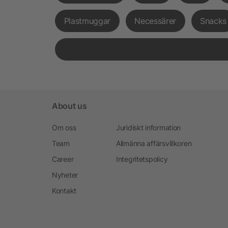
Plastmuggar
Necessärer
Snacks
About us
Om oss
Juridiskt information
Team
Allmänna affärsvillkoren
Career
Integritetspolicy
Nyheter
Kontakt