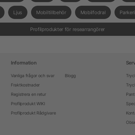
Ljus
Mobiltillbehör
Mobilfodral
Parker
Profilprodukter för researrangörer
Information
Ser
Vanliga frågor och svar
Blogg
Tryc
Fraktkostnader
Tryc
Registrera en retur
Pant
Profilprodukt WIKI
Spec
Profilprodukt Rådgivare
Kont
Obse