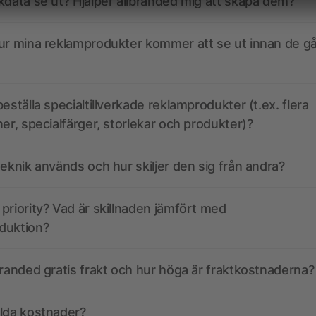
kdata se ut? Hjälper allbranded mig att skapa dem?
ur mina reklamprodukter kommer att se ut innan de går
eställa specialtillverkade reklamprodukter (t.ex. flera
ner, specialfärger, storlekar och produkter)?
teknik används och hur skiljer den sig från andra?
priority? Vad är skillnaden jämfört med
duktion?
branded gratis frakt och hur höga är fraktkostnaderna?
olda kostnader?