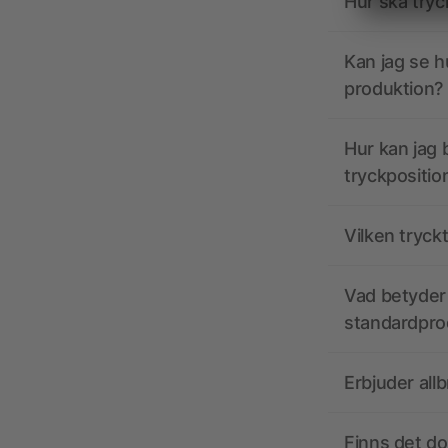
Hur ska tryc
Kan jag se h
produktion?
Hur kan jag b
tryckpositio
Vilken tryck
Vad betyder 
standardpro
Erbjuder all
Finns det d