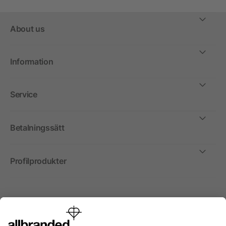
About us
Information
Service
Betalningssätt
Profilprodukter
Internationellt