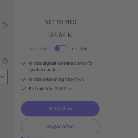
NETTO PRIS
?
124,84 kr
Exkl. Moms.
Inkl. Moms
?
Gratis digitalt korrekturprov
för
godkännande
Gratis avbokning
före tryck
Fri frakt
från 3.999 kr
Beställ nu
Begär offert