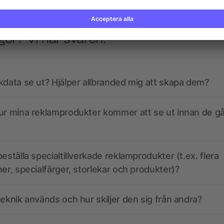
gor? Vi har svaren.
kdata se ut? Hjälper allbranded mig att skapa dem?
ur mina reklamprodukter kommer att se ut innan de går
eställa specialtillverkade reklamprodukter (t.ex. flera
ner, specialfärger, storlekar och produkter)?
teknik används och hur skiljer den sig från andra?