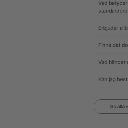
Vad betyder 
standardpro
Erbjuder all
Finns det d
Vad händer o
Kan jag best
Se alla 