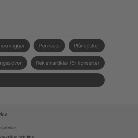
mosmuggar
Pennsets
Plånböcker
ingsskivor
Reklamartiklar för konserter
vice
kservice
ktekniker och tips