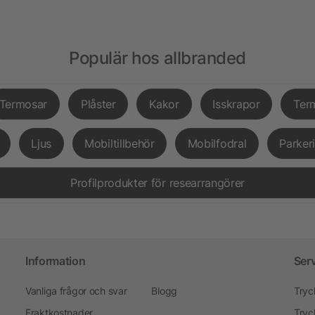
Populär hos allbranded
Termosar
Plåster
Kakor
Isskrapor
Ter
Ljus
Mobiltillbehör
Mobilfodral
Parker
Profilprodukter för researrangörer
Information
Ser
Vanliga frågor och svar
Blogg
Tryc
Fraktkostnader
Tryc