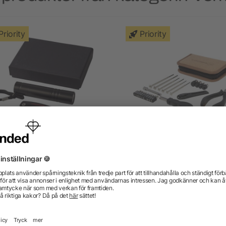
Priority
Priority
out gåvoset med multikniv
Spike 24-delars verktygsse
och ficklampa
RCS-återvunnen plast i pås
kork
från 108,49 kr
från 152,51 kr