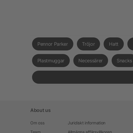
Pennor Parker
Tröjor
Hatt
Plastmuggar
Necessärer
Snacks
About us
Om oss
Juridiskt information
Team
Allmänna affärsvillkoren