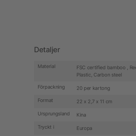
Detaljer
Material
FSC certified bamboo , Re
Plastic, Carbon steel
Förpackning
20 per kartong
Format
22 x 2,7 x 11 cm
Ursprungsland
Kina
Tryckt i
Europa