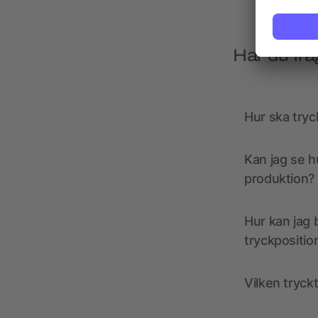
Har du frå
Hur ska tryc
Kan jag se h
produktion?
Hur kan jag b
tryckpositio
Vilken tryck