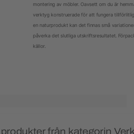
montering av möbler. Oavsett om du är hemmafi
verktyg konstruerade för att fungera tillförlit
en naturprodukt kan det finnas små variationer 
påverka det slutliga utskriftsresultatet. Förp
källor.
produkter från kategorin Ver