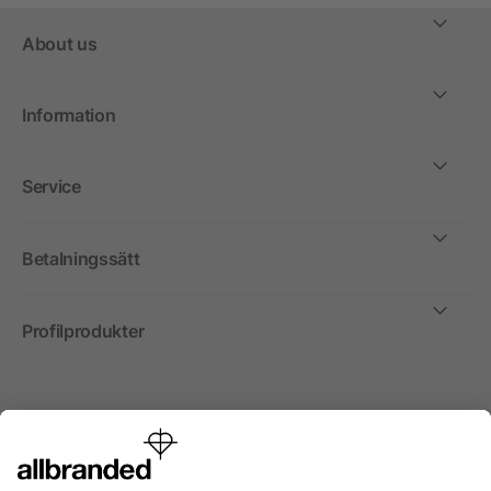
About us
Information
Service
Betalningssätt
Profilprodukter
Internationellt