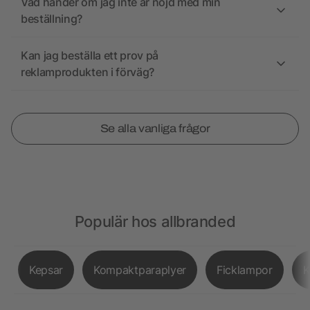
Vad händer om jag inte är nöjd med min
beställning?
Kan jag beställa ett prov på
reklamprodukten i förväg?
Se alla vanliga frågor
Populär hos allbranded
Kepsar
Kompaktparaplyer
Ficklampor
K