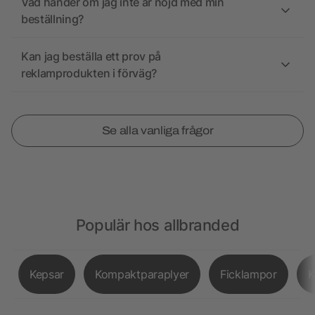
Vad händer om jag inte är nöjd med min
beställning?
Kan jag beställa ett prov på
reklamprodukten i förväg?
Se alla vanliga frågor
Populär hos allbranded
Kepsar
Kompaktparaplyer
Ficklampor
K