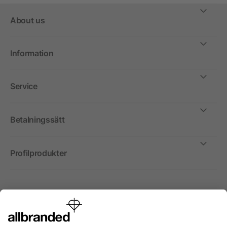
About us
Information
Service
Betalningssätt
Profilprodukter
Internationellt