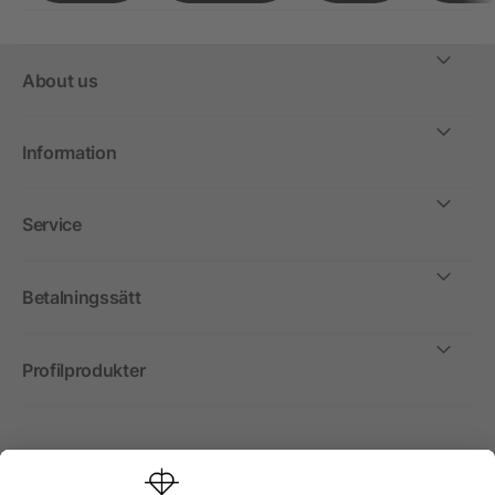
About us
Information
Service
Betalningssätt
Profilprodukter
Internationellt