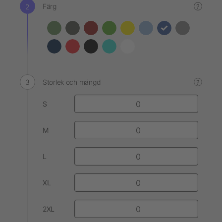
Färg
?
Storlek och mängd
?
S
M
L
XL
2XL