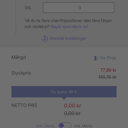
3XL
Vill du ha flera utskriftspositioner eller flera färger
och storlekar?
Begär specialpris nu!
Återställ inställningar
Mängd
0x Prov
77,89 kr
Styckpris
155,15 kr
Du sparar 49 %
NETTO PRIS
0,00 kr
0,00 kr
Exkl. Moms.
Inkl. Moms