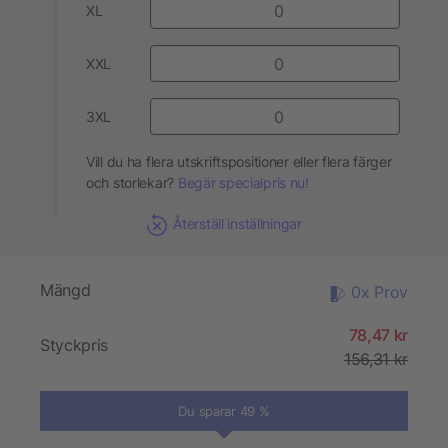
XL
XXL
3XL
Vill du ha flera utskriftspositioner eller flera färger
och storlekar?
Begär specialpris nu!
Återställ inställningar
Mängd
0x Prov
78,47 kr
Styckpris
156,31 kr
Du sparar 49 %