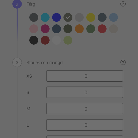
Färg
?
Storlek och mängd
?
XS
S
M
L