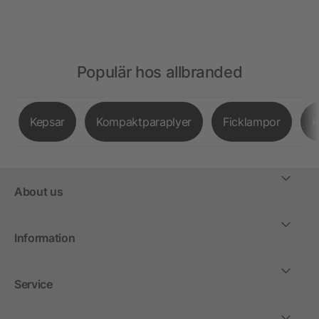
Populär hos allbranded
Kepsar
Kompaktparaplyer
Ficklampor
K
About us
Information
Service