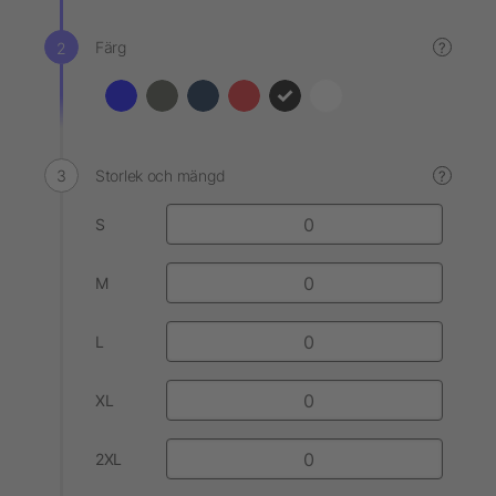
Färg
?
Storlek och mängd
?
S
M
L
XL
2XL