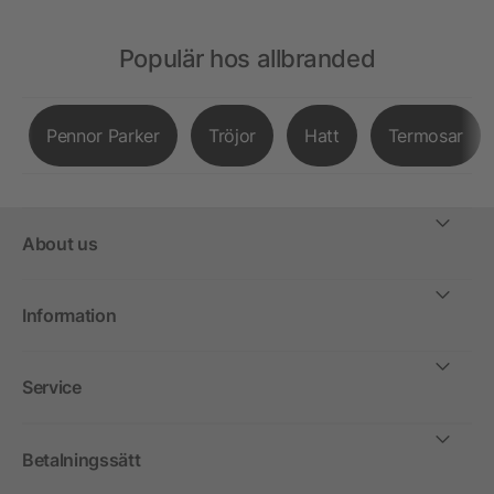
Populär hos allbranded
Pennor Parker
Tröjor
Hatt
Termosar
About us
Information
Service
Betalningssätt