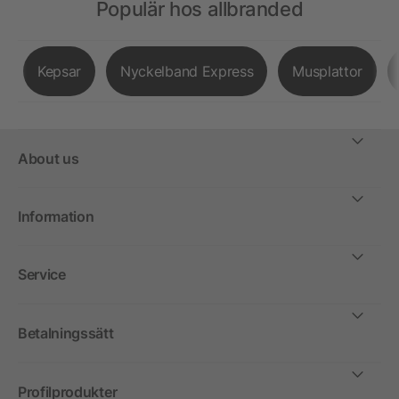
Populär hos allbranded
Kepsar
Nyckelband Express
Musplattor
About us
Information
Service
Betalningssätt
Profilprodukter