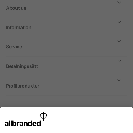
About us
Information
Service
Betalningssätt
Profilprodukter
Internationellt