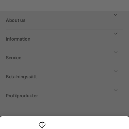
About us
Information
Service
Betalningssätt
Profilprodukter
Internationellt