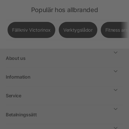
Populär hos allbranded
Fällkniv Victorinox
Verktygslådor
Fitness ar
About us
Information
Service
Betalningssätt